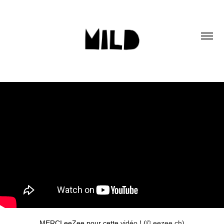
MERCI eeZee pour cette
vidéo
! (
© eezee.ch)