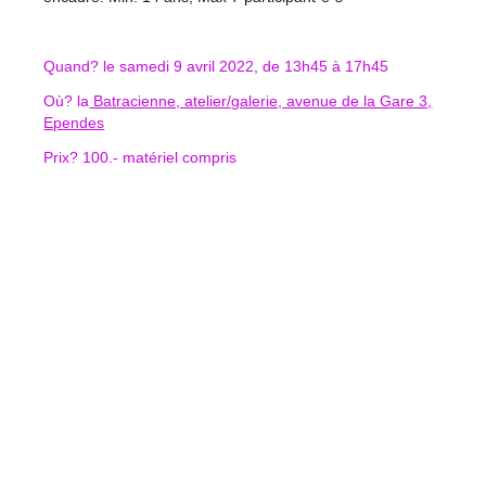
Quand? le samedi 9 avril 2022, de 13h45 à 17h45
Où? la
Batracienne, atelier/galerie, avenue de la Gare 3,
Ependes
Prix? 100.- matériel compris
Conditions?
selon mesures sanitaires en vigueur
COMPLET
Inscription (merci de préciser la date)
Liste des workshops